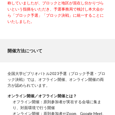
称していましたが、ブロックと地区が混在し分かりづら
いという指摘をいただき、予選事務局で検討し本大会か
ら「ブロック予選」「ブロック決戦」に統一することに
いたしました。
開催方法について
全国大学ビブリオバトル202
3
予選（
ブロック
予選・
ブロ
ック
決戦）では、オフライン開催、
オンライン開催
の両
方が認められています。
オンライン開催／オフライン開催とは？
オフライン開催：原則参加者が実在する会場に集
ま
り、対面環境で
行う開催
オンライン開催：原則参加者がZoom、Google Meet、