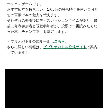
ーションゲームです
。
おすすめ本を持ち合い
、
1人5分の持ち時間を使い自分た
ちの言葉で本の魅力を伝えます
。
それぞれの発表後にディスカッションタイムがあり
、
最
後
に
発表参加者と
視聴
参加者が
、
投票
で一番読みたくな
った本「チャンプ本」を決定します
。
ビブリオバトル公式ルールは
こちら
。
さらに詳しい情報は
、
ビブリオバトル公式サイト
で案内
しています！