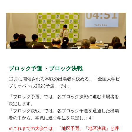
ブロック予選
・
ブロック決戦
12月に開催される本戦の出場
者
を決める
、
「全国大学ビ
ブリオバトル202
3
予選」です
。
「
ブロック
予選」では、各ブロック決戦に進む出場者を
決定します。
「
ブロック
決戦」では、各ブロック予選を通過した出場
者の中から、本戦に進む学生を決定します。
※これまでの大会では、「地区予選」「地区決戦」と呼