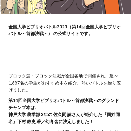
全国大学ビブリオバトル202
3
（第1
4
回全国大学ビブリオ
バトル～首都決戦～） の公式サイトです
。
ブロック選・ブロック決戦が全国各地で開催され、延べ
1,687名の学生がおすすめ本を紹介、熱いバトルを繰り広
げました。
第14回全国大学ビブリオバトル～首都決戦～のグランド
チャンプ本は、
神戸
大学 農学部 3年
の
佐久間 諒
さんが紹介した
『同姓同
名』下村 敦史 著／幻冬舎
に決定しました！