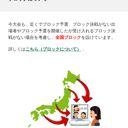
今大会
も
、近くで
ブロック
予選、
ブロック
決戦がない出
場者や
ブロック
予選を開催したが受け入れる
ブロック
決
戦がない場合を考慮し
、
全国ブロック
を
設けています。
詳しくは
こちら（ブロックについて）
．