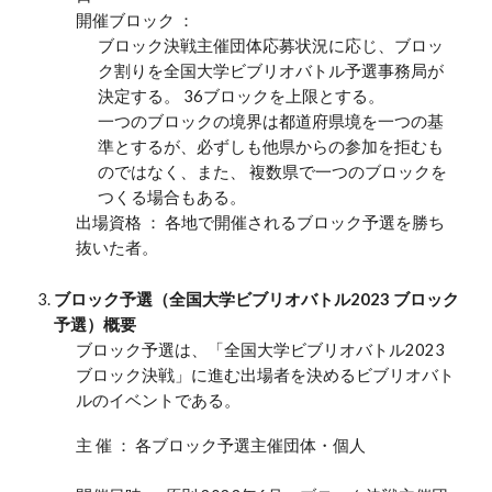
開催ブロック ：
ブロック
決戦主催団体応募状況に応じ、ブロッ
ク割りを全国大学ビブリオバトル予選事務局が
決定する。 36ブロックを上限とする。
一つのブロックの境界は都道府県境を一つの基
準とするが、必ずしも他県からの参加を拒むも
のではなく、また、 複数県で一つのブロックを
つくる場合もある。
出場資格 ： 各地で開催される
ブロック
予選を勝ち
抜いた者。
ブロック予選
（全国大学ビブリオバトル202
3
ブロック
予選）概要
ブロック
予選は、「全国大学ビブリオバトル202
3
ブロック
決戦」に進む出場者を決めるビブリオバト
ルのイベントである。
主 催 ： 各
ブロック
予選主催団体・個人