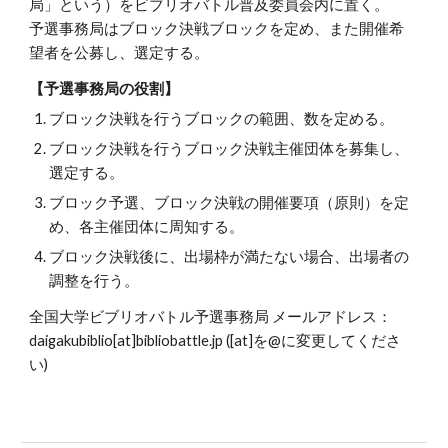
局」という）をビブリオバトル普及委員会内に置く。
予選事務局は
ブロック
決戦ブロックを定め、また開催希
望者を公募し、選定する。
【予選事務局の役割】
ブロック
決戦を行うブロックの範囲、数を定める。
ブロック
決戦を行う
ブロック
決戦主催団体を募集し、
選定する。
ブロック
予選、
ブロック
決戦の開催要項（原則）を定
め、各主催団体に周知する。
ブロック
決戦後に、出場枠が満たない場合、出場者の
調整を行う。
全国大学ビブリオバトル予選事務局 メールアドレス：
daigakubiblio[at]bibliobattle.jp ([at]を@に変更してくださ
い)