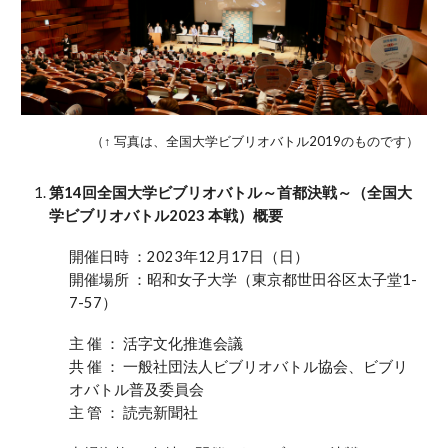
（↑ 写真は
、
全国大学ビブリオバトル2019のものです）
第1
4
回全国大学ビブリオバトル～首都決戦～（全国大
学ビブリオバトル202
3
本戦）概要
開催日時 ：202
3
年12月17日（日）
開催場所 ：
昭和女子大学（東京都世田谷区太子堂1-
7-57）
主 催 ： 活字文化推進会議
共 催 ： 一般社団法人ビブリオバトル協会、ビブリ
オバトル普及委員会
主 管 ： 読売新聞社