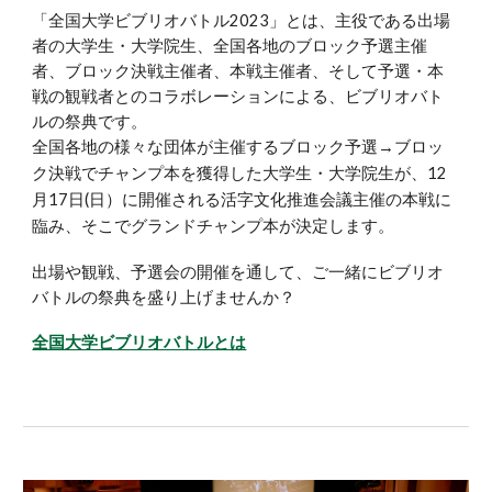
「全国大学ビブリオバトル202
3
」とは、主役である出場
者の大学生・大学院生、全国各地の
ブロック
予選主催
者、
ブロック
決戦主催者、本戦主催者、そして予選・本
戦の観戦者とのコラボレーションによる、ビブリオバト
ルの祭典です。
全国各地の様々な団体が主催する
ブロック
予選→
ブロッ
ク
決戦でチャンプ本を獲得した大学生・大学院生が、12
月17日(日）に開催される活字文化推進会議主催の本戦に
臨み、そこでグランドチャンプ本が決定します。
出場や観戦、
予選会
の開催を通して、ご一緒にビブリオ
バトルの祭典を盛り上げませんか？
全国大学ビブリオバトルとは