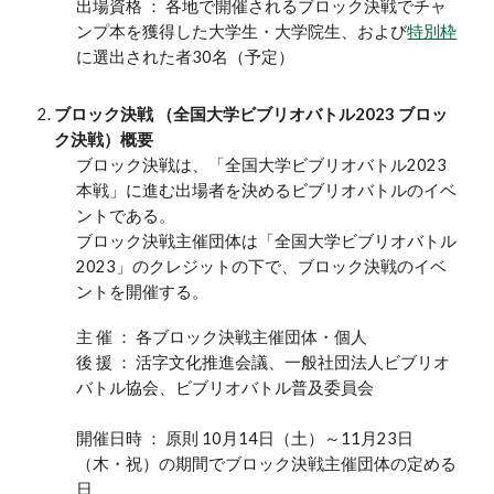
出場資格 ： 各地で開催される
ブロック
決戦でチャ
ンプ本を獲得した大学生・大学院生、
およ
び
特別枠
に選出された者30名（予定）
ブロック
決戦 （全国大学ビブリオバトル202
3 ブロッ
ク
決戦）概要
ブロック
決戦は、「全国大学ビブリオバトル202
3
本戦」に進む出場者を決めるビブリオバトルのイベ
ントである。
ブロック
決戦主催団体は「全国大学ビブリオバトル
202
3
」のクレジットの下で、
ブロック
決戦のイベ
ントを開催する。
主 催 ： 各
ブロック
決戦主催団体・個人
後 援 ： 活字文化推進会議、一般社団法人ビブリオ
バトル協会、ビブリオバトル普及委員会
開催日時 ： 原則 10月1
4
日（土）～11月23日
（
木・祝
）の期間で
ブロック
決戦主催団体の定める
日