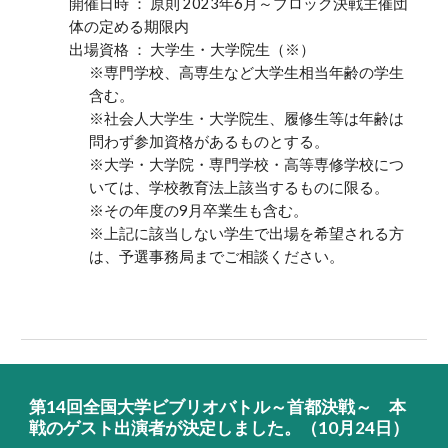
開催日時 ： 原則 202
3
年6月～
ブロック
決戦主催団
体の定める期限内
出場資格 ： 大学生・大学院生
（※）
※
専門学校、高専生など大学生相当年齢の学生
含む。
※
社会人大学生・大学院生、履修生等は年齢は
問わず参加資格があるものとする。
※
大学・大学院・専門学校・高等専修学校につ
いては、学校教育法上該当するものに限る。
※
その年度の9月卒業生も含む。
※
上記に該当しない学生で出場を希望される方
は、予選事務局までご相談ください。
第14回全国大学ビブリオバトル～首都決戦～ 本
戦のゲスト出演者が決定しました。（10月24日）