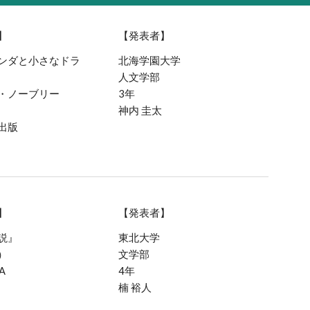
】
【発表者】
ンダと小さなドラ
北海学園大学
人文学部
・ノーブリー
3年
神内 圭太
出版
】
【発表者】
説』
東北大学
）
文学部
A
4年
楠 裕人