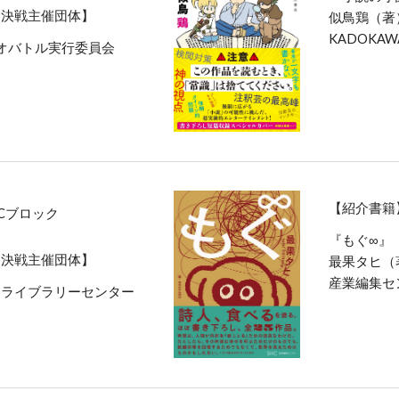
ク決戦主催団体】
似鳥鶏（著
KADOKAW
オバトル実行委員会
【紹介書籍
Cブロック
『もぐ∞』
ク決戦主催団体】
最果タヒ（
産業編集セ
アライブラリーセンター