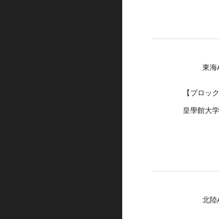
東海
【ブロッ
皇學館大
北陸