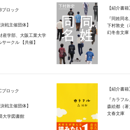
【紹介書籍
Bブロック
『同姓同名
ク決戦主催団体】
下村敦史（
幻冬舎文庫
財産学部、大阪工業大学
ルサークル 【共催】
【紹介書籍
Cブロック
『カラフル
ク決戦主催団体】
森絵都（著
文春文庫
済大学図書館