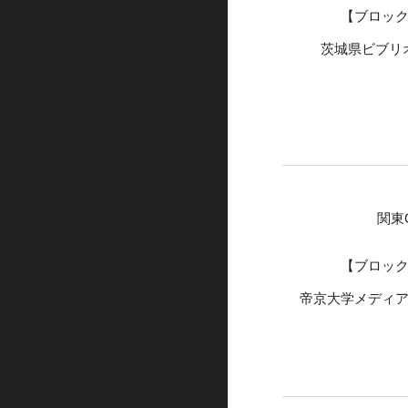
【ブロッ
茨城県ビブリ
関東
【ブロッ
帝京大学メディ