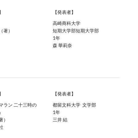
】
【発表者】
高崎商科大学
（著）
短期大学部短期大学部
1年
森 華莉奈
】
【発表者】
マラン 二十三時の
都留文科大学
文学部
』
1年
著）
三井
結
社