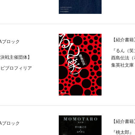
【紹介書籍
Aブロック
『るん（笑
ク決戦主催団体】
酉島伝法（
集英社文庫
学ビブロフィリア
【紹介書籍
Aブロック
『桃太郎』