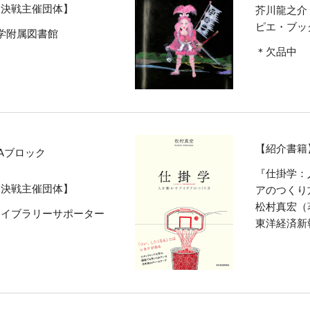
ク決戦主催団体】
芥川龍之介
ピエ・ブッ
学附属図書館
＊欠品中
【紹介書籍
Aブロック
『仕掛学：
ク決戦主催団体】
アのつくり
松村真宏（
ライブラリーサポーター
東洋経済新