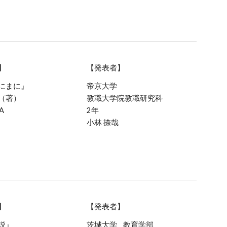
】
【発表者】
にまに』
帝京大学
（著）
教職大学院教職研究科
A
2年
小林 捺哉
】
【発表者】
説』
茨城大学
教育学部