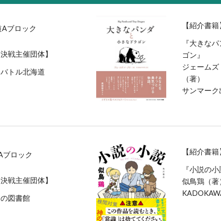
【紹介書籍
道Aブロック
『大きなパ
ク決戦主催団体】
ゴン』
ジェームズ
オバトル北海道
（著）
サンマーク
【紹介書籍
Aブロック
『小説の小
ク決戦主催団体】
似鳥鶏（著
KADOKAW
辺の図書館