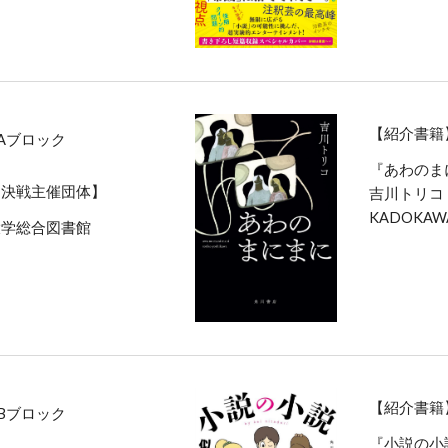
【紹介書籍
Aブロック
『あわのま
ク決戦主催団体】
吉川トリコ
KADOKAW
大学総合図書館
【紹介書籍
Bブロック
『小説の小