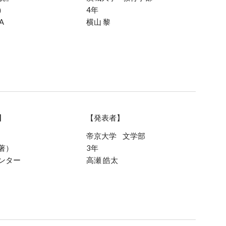
）
4年
A
横山 黎
】
【発表者】
帝京大学
文学部
著）
3年
ンター
高瀬 皓太