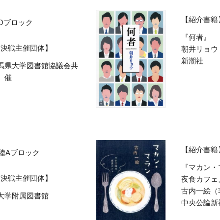
【紹介書籍
Dブロック
『何者』
ク決戦主催団体】
朝井リョウ
新潮社
馬県大学図書館協議会共
催
【紹介書籍
陸Aブロック
『マカン・
ク決戦主催団体】
夜食カフェ
古内一絵（
大学附属図書館
中央公論新