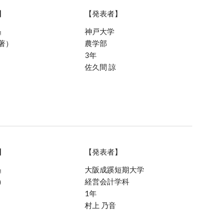
】
【発表者】
』
神戸大学
著）
農学部
3年
佐久間 諒
】
【発表者】
』
大阪成蹊短期大学
）
経営会計学科
1年
村上 乃音