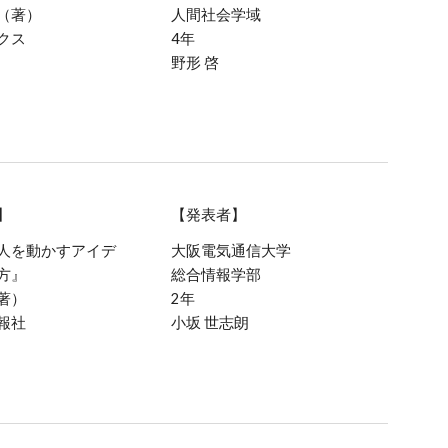
（著）
人間社会学域
クス
4年
野形 啓
】
【発表者】
人を動かすアイデ
大阪電気通信大学
方』
総合情報学部
著）
2年
報社
小坂 世志朗