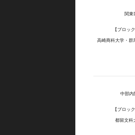
関東
【ブロッ
高崎商科大学・群
中部内
【ブロッ
都留文科