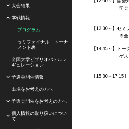
【12:00～】開
大会結果
司会：カモ
酒井 
本戦情報
【12:30～】セ
プログラム
※全
セミファイナル トーナ
メント表
【14:45～】ト
ゲスト：角
全国大学ビブリオバトルレ
村田 諒太
ギュレーション
【15:30～17:
予選会開催情報
※ついにグ
出場をお考えの方へ
予選会開催をお考えの方へ
個人情報の取り扱いについ
て