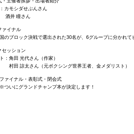
会式・主催者挨拶・出場者紹介
シダせぶんさん
瞳さん
ミファイナル
国の
ブロック
決戦で選出された
30
名が、
6
グループに分かれて
ークセッション
田 光代さん（作家）
さん（元ボクシング世界王者、金メダリスト）
15】ファイナル・表彰式・閉会式
ランドチャンプ本が決定します！